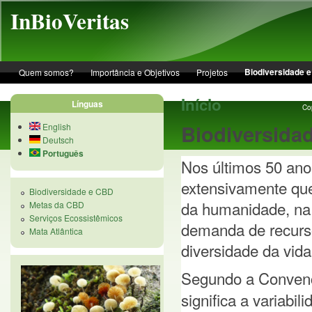
Skip to main content
InBioVeritas
Biodiversidade 
Quem somos?
Importância e Objetivos
Projetos
Início
Línguas
Cop
Biodiversida
English
Deutsch
Português
Nos últimos 50 ano
extensivamente que
Biodiversidade e CBD
da humanidade, na 
Metas da CBD
Serviços Ecossistêmicos
demanda de recurso
Mata Atlântica
diversidade da vida
Segundo a Convenç
significa a variabi