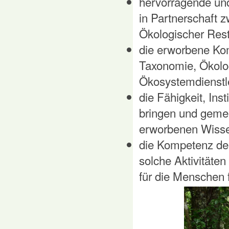
hervorragende und
in Partnerschaft 
Ökologischer Res
die erworbene Ko
Taxonomie, Ökolog
Ökosystemdienstle
die Fähigkeit, Ins
bringen und geme
erworbenen Wisse
die Kompetenz der
solche Aktivitäte
für die Menschen 