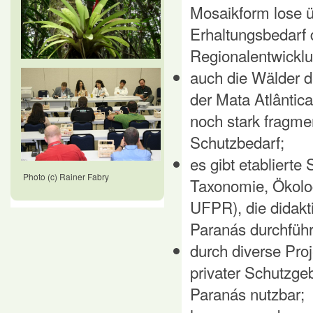
Mosaikform lose üb
Erhaltungsbedarf 
Regionalentwickl
auch die Wälder de
der Mata Atlântic
noch stark fragmen
Schutzbedarf;
es gibt etabliert
Photo (c) Rainer Fabry
Taxonomie, Ökolog
UFPR), die didakt
Paranás durchführ
durch diverse Pro
privater Schutzgeb
Paranás nutzbar;