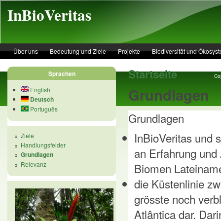
Skip to main content
InBioVeritas
Über uns
Bedeutung und Ziele
Projekte
Biodiversität und Ökosys
Startseite
Sprachen
Cop
Grundlagen
English
Deutsch
Português
Grundlagen
InBioVeritas und 
Ziele
Handlungsfelder
an Erfahrung und 
Grundlagen
Relevanz
Biomen Lateiname
die Küstenlinie z
grösste noch ver
Atlântica dar. Dar