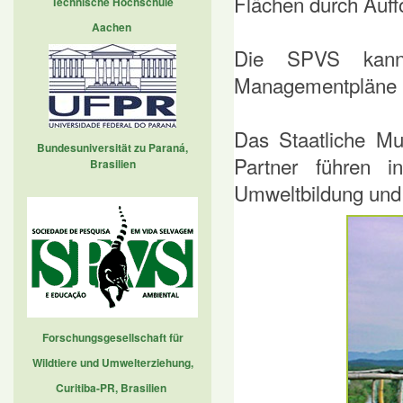
Flächen durch Auff
Technische Hochschule
Aachen
Die SPVS kann 
Managementpläne i
Das Staatliche Mu
Bundesuniversität zu Paraná,
Partner führen i
Brasilien
Umweltbildung und Ö
Forschungsgesellschaft für
Wildtiere und Umwelterziehung,
Curitiba-PR, Brasilien