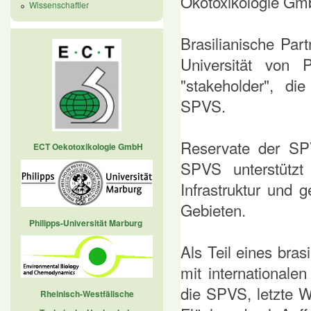
Ökotoxikologie Gm
Wissenschaftler
Brasilianische Par
Universität von 
"stakeholder", di
SPVS.
Reservate der SP
ECT Oekotoxikologie GmbH
SPVS unterstützt
Infrastruktur und 
Gebieten.
Philipps-Universität Marburg
Als Teil eines bras
mit internationale
die SPVS, letzte 
Rheinisch-Westfälische