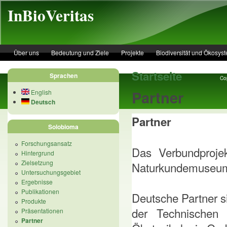
Skip to main content
InBioVeritas
Über uns
Bedeutung und Ziele
Projekte
Biodiversität und Ökosys
Startseite
Sprachen
Cop
Partner
English
Deutsch
Partner
Solobioma
Forschungsansatz
Das Verbundprojek
Hintergrund
Zielsetzung
Naturkundemuseums
Untersuchungsgebiet
Ergebnisse
Publikationen
Deutsche Partner s
Produkte
der Technischen
Präsentationen
Partner